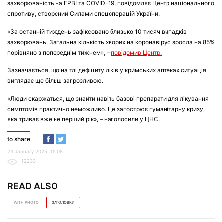
захворюваність на ГРВІ та COVID-19, повідомляє Центр національного
спротиву, створений Силами спецоперацій України.
«За останній тиждень зафіксовано близько 10 тисяч випадків
захворювань. Загальна кількість хворих на коронавірус зросла на 85%
порівняно з попереднім тижнем», –
повідомив Центр.
Зазначається, що на тлі дефіциту ліків у кримських аптеках ситуація
виглядає ще більш загрозливою.
«Люди скаржаться, що знайти навіть базові препарати для лікування
симптомів практично неможливо. Це загострює гуманітарну кризу,
яка триває вже не перший рік», – наголосили у ЦНС.
to share
23 January 2025, 15:08
12233
READ ALSO
WITH PHOTO
ЗАГОЛОВКИ