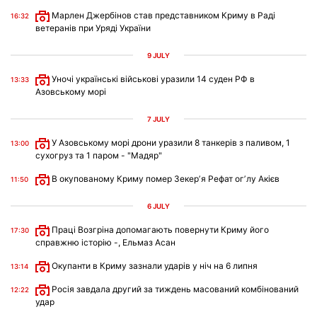
Марлен Джербінов став представником Криму в Раді
16:32
ветеранів при Уряді України
9 JULY
Уночі українські військові уразили 14 суден РФ в
13:33
Азовському морі
7 JULY
У Азовському морі дрони уразили 8 танкерів з паливом, 1
13:00
сухогруз та 1 паром - "Мадяр"
В окупованому Криму помер Зекерʼя Рефат огʼлу Акієв
11:50
6 JULY
Праці Возгріна допомагають повернути Криму його
17:30
справжню історію -, Ельмаз Асан
Окупанти в Криму зазнали ударів у ніч на 6 липня
13:14
Росія завдала другий за тиждень масований комбінований
12:22
удар