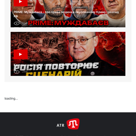
PRIME: Муждабаєв - про права людини в окупованому Криму і розпад
РФ
254
Кримська війна XIX століття і війна Росії проти України
266
loading...