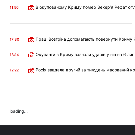
В окупованому Криму помер Зекерʼя Рефат огʼл
11:50
Праці Возгріна допомагають повернути Криму й
17:30
Окупанти в Криму зазнали ударів у ніч на 6 лип
13:14
Росія завдала другий за тиждень масований к
12:22
loading...