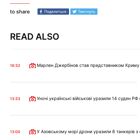
to share
READ ALSO
Марлен Джербінов став представником Криму в 
16:32
Уночі українські військові уразили 14 суден РФ
13:33
У Азовському морі дрони уразили 8 танкерів з 
13:00