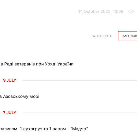
14 October 2025, 13:06
WITH PHOTO
ЗАГОЛО
Раді ветеранів при Уряді України
9 JULY
 в Азовському морі
7 JULY
паливом, 1 сухогруз та 1 паром - "Мадяр"