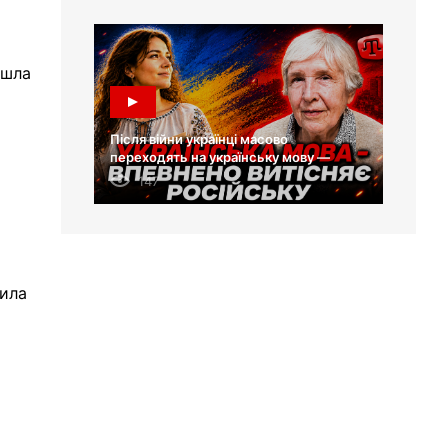
йшла
Після війни українці масово
переходять на українську мову —
Лариса Масенко
147
тила