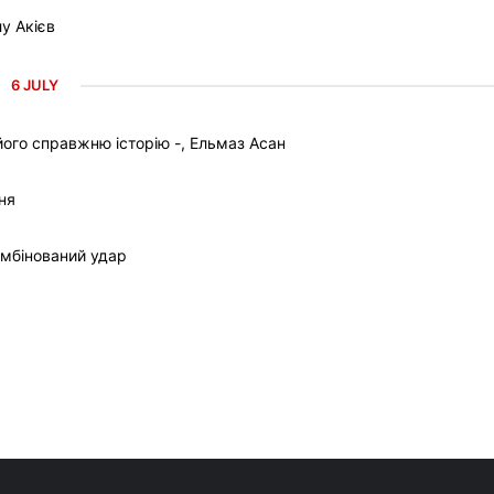
у Акієв
6 JULY
ого справжню історію -, Ельмаз Асан
ня
омбінований удар