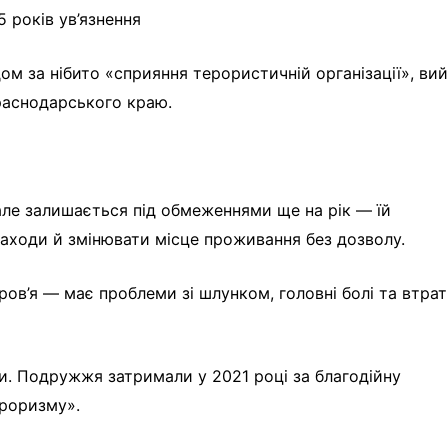
 років ув’язнення
ом за нібито «сприяння терористичній організації», ви
Краснодарського краю.
але залишається під обмеженнями ще на рік — їй
заходи й змінювати місце проживання без дозволу.
оров’я — має проблеми зі шлунком, головні болі та втра
ами. Подружжя затримали у 2021 році за благодійну
ероризму».