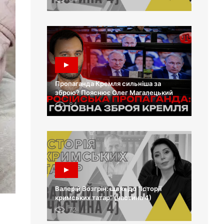
Пропаганда Кремля сильніша за
зброю? Пояснює Олег Магалецький
84
Валерій Возгрін: шлях до “Історії
кримських татар” (частина 4)
72