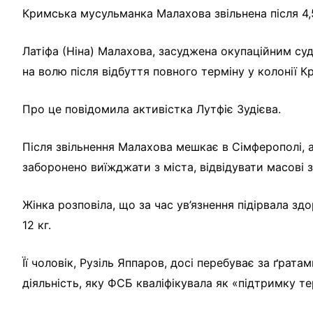
Кримська мусульманка Малахова звільнена після 4,5
Латіфа (Ніна) Малахова, засуджена окупаційним суд
на волю після відбуття повного терміну у колонії 
Про це повідомила активістка Лутфіє Зудієва.
Після звільнення Малахова мешкає в Сімферополі, 
заборонено виїжджати з міста, відвідувати масові 
Жінка розповіла, що за час ув’язнення підірвала зд
12 кг.
Її чоловік, Рузіль Яппаров, досі перебуває за ґрат
діяльність, яку ФСБ кваліфікувала як «підтримку т