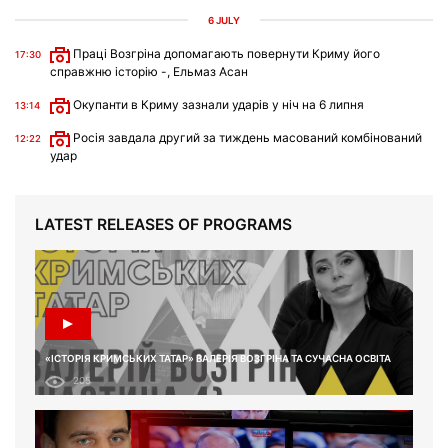
6 JULY
Праці Возгріна допомагають повернути Криму його
17:30
справжню історію -, Ельмаз Асан
Окупанти в Криму зазнали ударів у ніч на 6 липня
13:14
Росія завдала другий за тиждень масований комбінований
12:22
удар
LATEST RELEASES OF PROGRAMS
«ІСТОРІЯ КРИМСЬКИХ ТАТАР» ВАЛЕРІЯ ВОЗГРІНА ТА СУЧАСНА ОСВІТА
205