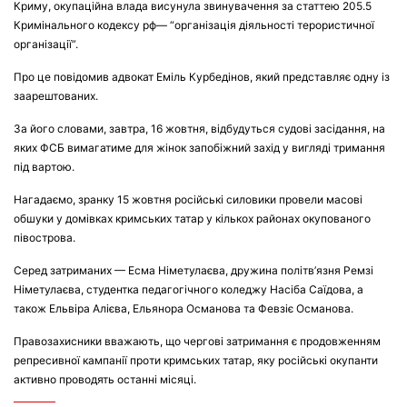
Криму, окупаційна влада висунула звинувачення за статтею 205.5
Кримінального кодексу рф— “організація діяльності терористичної
організації”.
Про це повідомив адвокат Еміль Курбедінов, який представляє одну із
заарештованих.
За його словами, завтра, 16 жовтня, відбудуться судові засідання, на
яких ФСБ вимагатиме для жінок запобіжний захід у вигляді тримання
під вартою.
Нагадаємо, зранку 15 жовтня російські силовики провели масові
обшуки у домівках кримських татар у кількох районах окупованого
півострова.
Серед затриманих — Есма Німетулаєва, дружина політв’язня Ремзі
Німетулаєва, студентка педагогічного коледжу Насіба Саїдова, а
також Ельвіра Алієва, Ельянора Османова та Февзіє Османова.
Правозахисники вважають, що чергові затримання є продовженням
репресивної кампанії проти кримських татар, яку російські окупанти
активно проводять останні місяці.