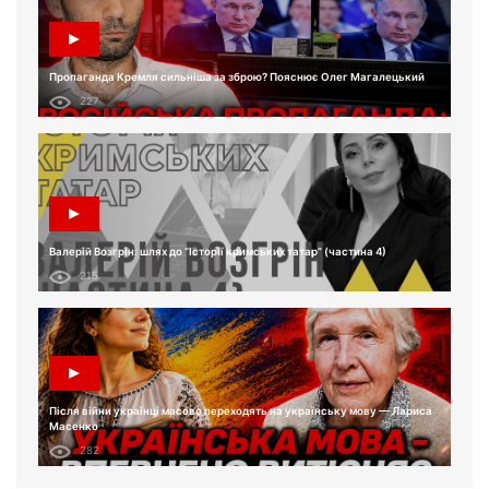
Пропаганда Кремля сильніша за зброю? Пояснює Олег Магалецький
227
Валерій Возгрін: шлях до “Історії кримських татар” (частина 4)
215
Після війни українці масово переходять на українську мову — Лариса
Масенко
282