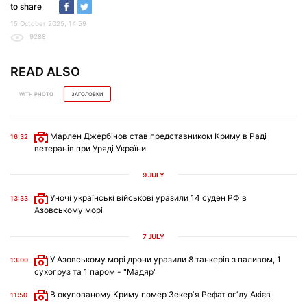
to share
15 October 2025, 14:59
9288
READ ALSO
WITH PHOTO
ЗАГОЛОВКИ
Марлен Джербінов став представником Криму в Раді
16:32
ветеранів при Уряді України
9 JULY
Уночі українські військові уразили 14 суден РФ в
13:33
Азовському морі
7 JULY
У Азовському морі дрони уразили 8 танкерів з паливом, 1
13:00
сухогруз та 1 паром - "Мадяр"
В окупованому Криму помер Зекерʼя Рефат огʼлу Акієв
11:50