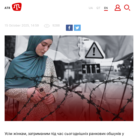
UA
QT
EN
15 October 2025, 14:59
9288
Усім жінкам, затриманим під час сьогоднішніх ранкових обшуків у