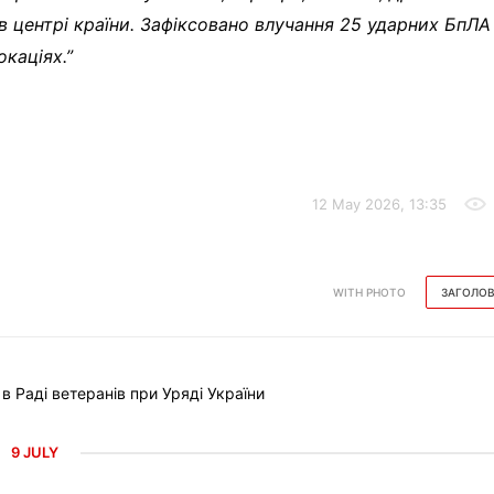
та в центрі країни. Зафіксовано влучання 25 ударних БпЛА
окаціях.”
12 May 2026, 13:35
WITH PHOTO
ЗАГОЛО
Раді ветеранів при Уряді України
9 JULY