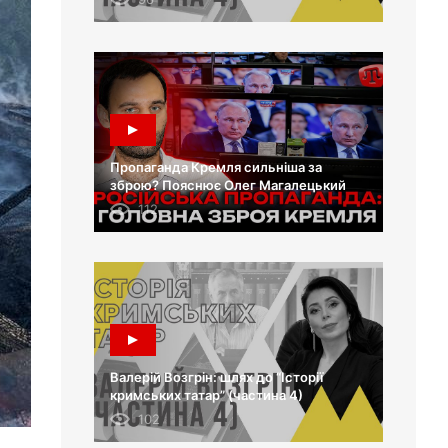
Пропаганда Кремля сильніша за
зброю? Пояснює Олег Магалецький
112
Валерій Возгрін: шлях до “Історії
кримських татар” (частина 4)
102