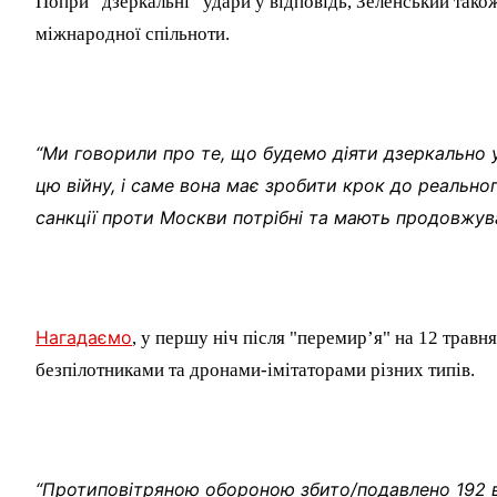
Попри “дзеркальні” удари у відповідь, Зеленський тако
міжнародної спільноти.
“Ми говорили про те, що будемо діяти дзеркально у 
цю війну, і саме вона має зробити крок до реально
санкції проти Москви потрібні та мають продовжув
Нагадаємо
, у першу ніч після "перемир’я" на 12 травн
безпілотниками та дронами-імітаторами різних типів.
“Протиповітряною обороною збито/подавлено 192 в