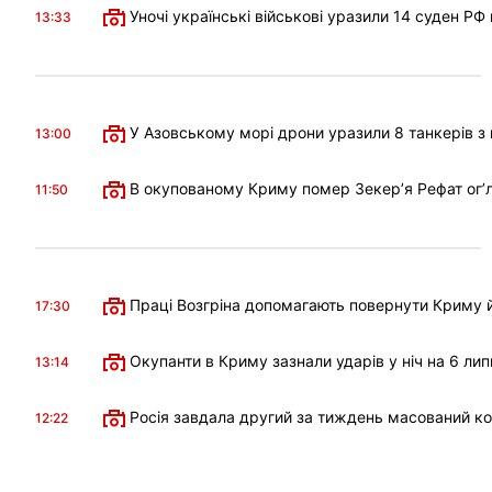
Уночі українські військові уразили 14 суден РФ
13:33
У Азовському морі дрони уразили 8 танкерів з 
13:00
В окупованому Криму помер Зекерʼя Рефат огʼл
11:50
Праці Возгріна допомагають повернути Криму й
17:30
Окупанти в Криму зазнали ударів у ніч на 6 лип
13:14
Росія завдала другий за тиждень масований к
12:22