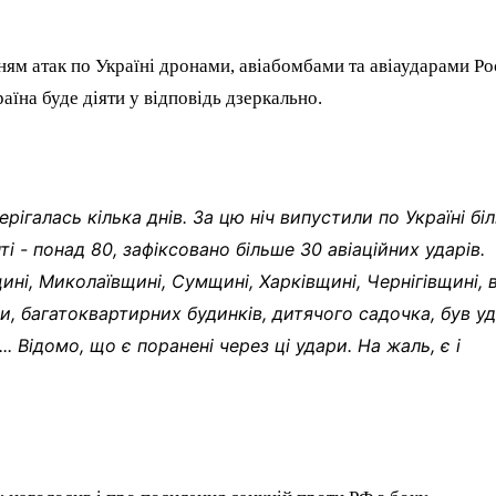
ям атак по Україні дронами, авіабомбами та авіаударами Ро
аїна буде діяти у відповідь дзеркально.
рігалась кілька днів. За цю ніч випустили по Україні бі
і - понад 80, зафіксовано більше 30 авіаційних ударів.
ні, Миколаївщині, Сумщині, Харківщині, Чернігівщині, 
и, багатоквартирних будинків, дитячого садочка, був уд
 Відомо, що є поранені через ці удари. На жаль, є і