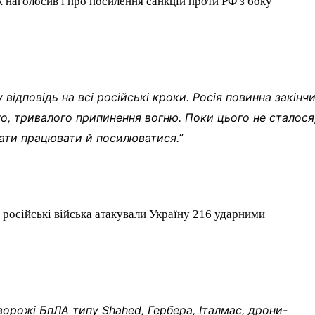
ж наголосив і про посилення санкцій проти РФ з боку
відповідь на всі російські кроки. Росія повинна закінч
го, тривалого припинення вогню. Поки цього не сталося
ати працювати й посилюватися.”
я російські війська атакували Україну 216 ударними
орожі БпЛА типу Shahed, Гербера, Італмас, дрони-