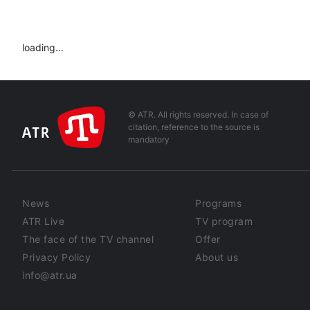
loading...
© ATR. All rights reserved. In case of
citation, reference to the source is
mandatory
News
Programs
ATR Live
TV program
The face of the TV channel
Offer
Privacy Policy
About us
info@atr.ua