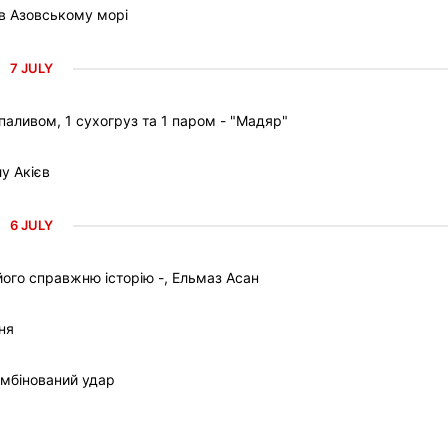
 в Азовському морі
7 JULY
паливом, 1 сухогруз та 1 паром - "Мадяр"
у Акієв
6 JULY
ого справжню історію -, Ельмаз Асан
ня
омбінований удар