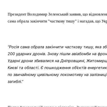
Президент Володимир Зеленський заявив, що відновленн
сама обрала закінчити "часткову тишу" і нагадав, що Укр
“Росія сама обрала закінчити часткову тишу, яка збе
200 ударних дронів. Знову пішли авіабомби на фронт
Ударні дрони збивалися на Дніпровщині, Житомирщи
Києві та області. Є пошкодження об’єктів енергетик
по звичайному цивільному локомотиву на залізниці...
загиблі.”