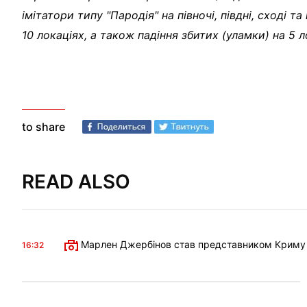
імітатори типу "Пародія" на півночі, півдні, сході 
10 локаціях, а також падіння збитих (уламки) на 5 л
to share
READ ALSO
Марлен Джербінов став представником Криму в 
16:32