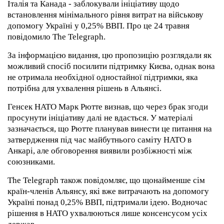
Італія та Канада - заблокували ініціативу щодо
встановлення мінімального рівня витрат на військову
допомогу Україні у 0,25% ВВП. Про це 24 травня
повідомило The Telegraph.
За інформацією видання, цю пропозицію розглядали як
можливий спосіб посилити підтримку Києва, однак вона
не отримала необхідної одностайної підтримки, яка
потрібна для ухвалення рішень в Альянсі.
Генсек НАТО Марк Рютте визнав, що через брак згоди
просунути ініціативу далі не вдасться. У матеріалі
зазначається, що Рютте планував винести це питання на
затвердження під час майбутнього саміту НАТО в
Анкарі, але обговорення виявили розбіжності між
союзниками.
The Telegraph також повідомляє, що щонайменше сім
країн-членів Альянсу, які вже витрачають на допомогу
Україні понад 0,25% ВВП, підтримали ідею. Водночас
рішення в НАТО ухвалюються лише консенсусом усіх