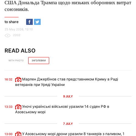
США Дональда Трампа щодо низьких оборонних витрат
союзників.
to share
25 May 2026, 12:10
2202
READ ALSO
WITH PHOTO
ЗАГОЛОВКИ
Марлен Джербінов став представником Криму в Раді
16:32
ветеранів при Уряді України
9 JULY
Уночі українські військові уразили 14 суден РФ в
13:33
Азовському морі
7 JULY
У Азовському морі дрони уразили 8 танкерів з паливом, 1
13:00