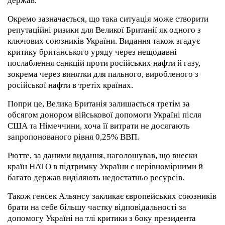
держав.
Окремо зазначається, що така ситуація може створити
репутаційні ризики для Великої Британії як одного з
ключових союзників України. Видання також згадує
критику британського уряду через нещодавні
послаблення санкцій проти російських нафти й газу,
зокрема через винятки для пального, виробленого з
російської нафти в третіх країнах.
Попри це, Велика Британія залишається третім за
обсягом донором військової допомоги Україні після
США та Німеччини, хоча її витрати не досягають
запропонованого рівня 0,25% ВВП.
Рютте, за даними видання, наголошував, що внески
країн НАТО в підтримку України є нерівномірними й
багато держав виділяють недостатньо ресурсів.
Також генсек Альянсу закликає європейських союзників
брати на себе більшу частку відповідальності за
допомогу Україні на тлі критики з боку президента