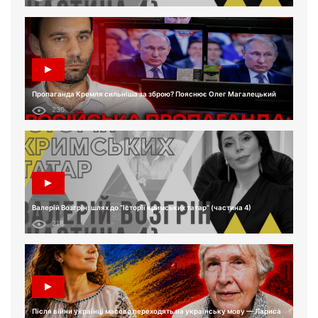
Пропаганда Кремля сильніша за зброю? Пояснює Олег Магалецький
230
Валерій Возгрін: шлях до “Історії кримських татар” (частина 4)
218
Після війни українці масово переходять на українську мову — Лариса