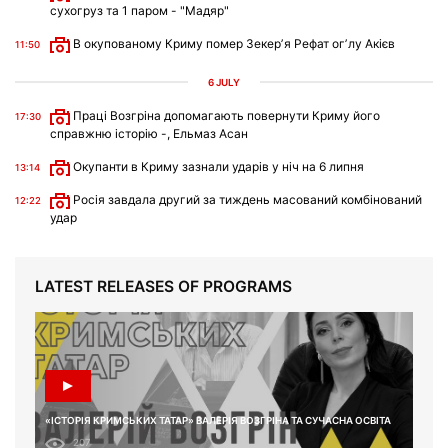
сухогруз та 1 паром - "Мадяр"
В окупованому Криму помер Зекерʼя Рефат огʼлу Акієв
11:50
6 JULY
Праці Возгріна допомагають повернути Криму його
17:30
справжню історію -, Ельмаз Асан
Окупанти в Криму зазнали ударів у ніч на 6 липня
13:14
Росія завдала другий за тиждень масований комбінований
12:22
удар
LATEST RELEASES OF PROGRAMS
«ІСТОРІЯ КРИМСЬКИХ ТАТАР» ВАЛЕРІЯ ВОЗГРІНА ТА СУЧАСНА ОСВІТА
207