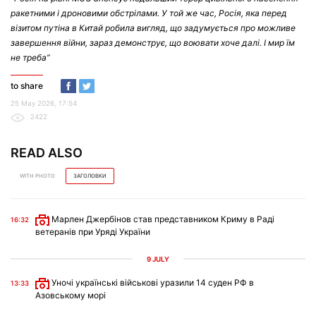
ракетними і дроновими обстрілами. У той же час, Росія, яка перед
візитом путіна в Китай робила вигляд, що задумується про можливе
завершення війни, зараз демонструє, що воювати хоче далі. І мир їм
не треба”
to share
25 May 2026, 17:54
2422
READ ALSO
WITH PHOTO
ЗАГОЛОВКИ
Марлен Джербінов став представником Криму в Раді
16:32
ветеранів при Уряді України
9 JULY
Уночі українські військові уразили 14 суден РФ в
13:33
Азовському морі