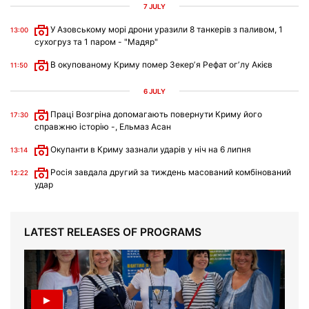
7 JULY
У Азовському морі дрони уразили 8 танкерів з паливом, 1
13:00
сухогруз та 1 паром - "Мадяр"
В окупованому Криму помер Зекерʼя Рефат огʼлу Акієв
11:50
6 JULY
Праці Возгріна допомагають повернути Криму його
17:30
справжню історію -, Ельмаз Асан
Окупанти в Криму зазнали ударів у ніч на 6 липня
13:14
Росія завдала другий за тиждень масований комбінований
12:22
удар
LATEST RELEASES OF PROGRAMS