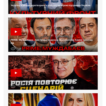
Українці Канади перетворили культуру на зброю підтримки України
112
PRIME: Муждабаєв - про права людини в окупованому Криму і розпад
РФ
192
Кримська війна XIX століття і війна Росії проти України
199