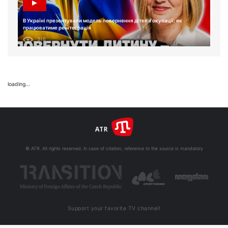
В Україні презентували модель повернення дітей з окупації: як
працюватиме реінтеграція
318
loading...
© ATR. All rights reserved. In case of citation, reference to the source is mandatory
Support your favorite TV channel!