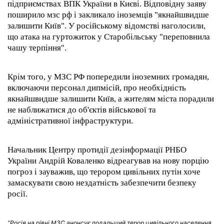
підприємствах ВПК України в Києві. Відповідну заяву
поширило мзс рф і закликало іноземців "якнайшвидше
залишити Київ". У російському відомстві наголосили,
що атака на гуртожиток у Старобільську "переповнила
чашу терпіння".
Крім того, у МЗС РФ попередили іноземних громадян,
включаючи персонал дипмісій, про необхідність
якнайшвидше залишити Київ, а жителям міста порадили
не наближатися до об'єктів військової та
адміністративної інфраструктури.
Начальник Центру протидії дезінформації РНБО
України Андрій Коваленко відреагував на нову порцію
погроз і зауважив, що терором цивільних путін хоче
замаскувати свою нездатність забезпечити безпеку
росії.
“Росія на рівні МЗС анонсує подальший терор цивільного населення