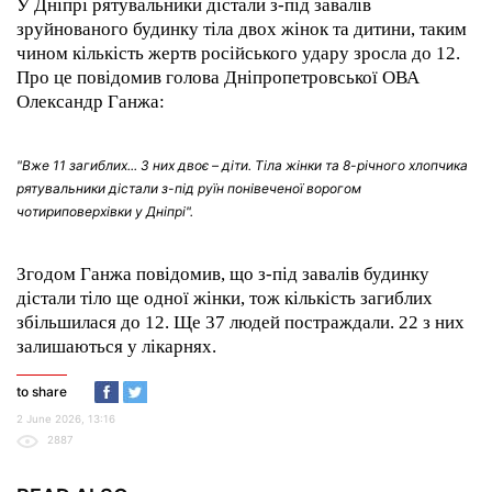
У Дніпрі рятувальники дістали з-під завалів
зруйнованого будинку тіла двох жінок та дитини, таким
чином кількість жертв російського удару зросла до 12.
Про це повідомив голова Дніпропетровської ОВА
Олександр Ганжа:
"Вже 11 загиблих... З них двоє – діти. Тіла жінки та 8-річного хлопчика
рятувальники дістали з-під руїн понівеченої ворогом
чотириповерхівки у Дніпрі".
Згодом Ганжа повідомив, що з-під завалів будинку
дістали тіло ще одної жінки, тож кількість загиблих
збільшилася до 12. Ще 37 людей постраждали. 22 з них
залишаються у лікарнях.
to share
2 June 2026, 13:16
2887