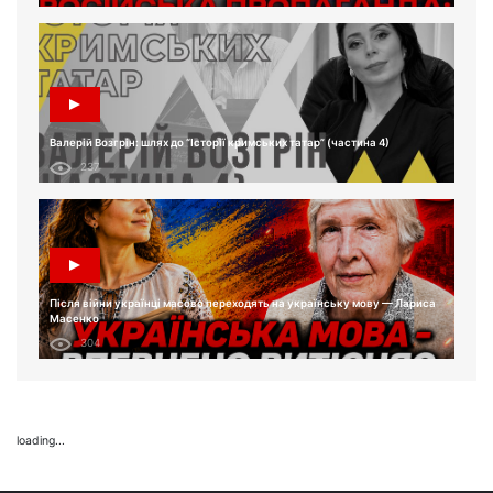
Валерій Возгрін: шлях до “Історії кримських татар” (частина 4)
237
Після війни українці масово переходять на українську мову — Лариса
Масенко
304
loading...