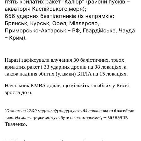
п′ять крилатих ракет "Калібр" (райони пусків –
акваторія Каспійського моря);
656 ударних безпілотників (із напрямків:
Брянськ, Курськ, Орел, Міллерово,
Приморсько-Ахтарськ – РФ, Гвардійське, Чауда
– Крим).
Наразі зафіксували влучання 30 балістичних, трьох
крилатих ракет і 33 ударних дронів на 38 локаціях, а
також падіння збитих (уламки) БПЛА на 15 локаціях.
Начальник КМВА додав, що кількіть загиблих у Києві
зросла до 6.
"Станом на 12:00 медики підтверджують 64 поранених та 6 загиблих
, – зазначив
киян. На жаль, цифри можуть бути не остаточними"
Ткаченко.