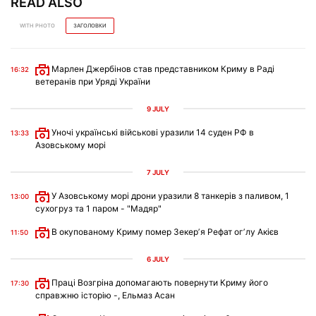
READ ALSO
WITH PHOTO
ЗАГОЛОВКИ
Марлен Джербінов став представником Криму в Раді
16:32
ветеранів при Уряді України
9 JULY
Уночі українські військові уразили 14 суден РФ в
13:33
Азовському морі
7 JULY
У Азовському морі дрони уразили 8 танкерів з паливом, 1
13:00
сухогруз та 1 паром - "Мадяр"
В окупованому Криму помер Зекерʼя Рефат огʼлу Акієв
11:50
6 JULY
Праці Возгріна допомагають повернути Криму його
17:30
справжню історію -, Ельмаз Асан