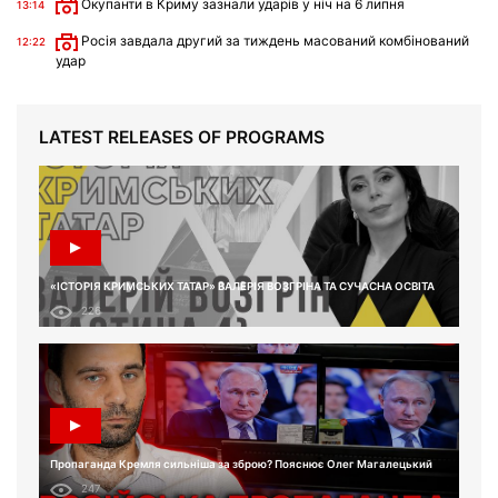
Окупанти в Криму зазнали ударів у ніч на 6 липня
13:14
Росія завдала другий за тиждень масований комбінований
12:22
удар
LATEST RELEASES OF PROGRAMS
«ІСТОРІЯ КРИМСЬКИХ ТАТАР» ВАЛЕРІЯ ВОЗГРІНА ТА СУЧАСНА ОСВІТА
226
Пропаганда Кремля сильніша за зброю? Пояснює Олег Магалецький
247