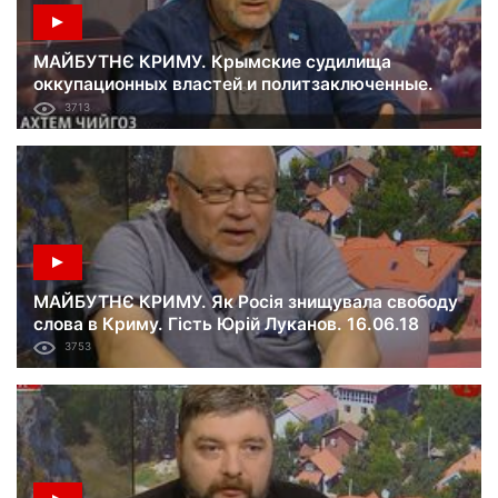
МАЙБУТНЄ КРИМУ. Крымские судилища
оккупационных властей и политзаключенные.
Гость Ахтем Чийгоз. 23.06.18
3713
МАЙБУТНЄ КРИМУ. Як Росія знищувала свободу
слова в Криму. Гість Юрій Луканов. 16.06.18
3753