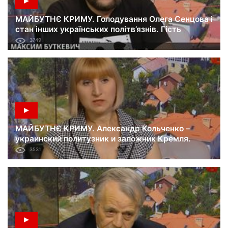
МАЙБУТНЄ КРИМУ. Голодування Олега Сенцова і
стан інших українських політв’язнів. Гість
Максим Буткевич. 16.06.18
3749
МАЙБУТНЄ КРИМУ. Александр Кольченко –
украинский политузник и заложник Кремля.
Гость Лариса Кольченко. 09.06.18
3531