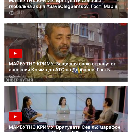
МАЙБУТНЄ КРИМУ. Врятувати Сенцова:
глобальна акція #SaveOlegSentsov. Гості Марія
Томак і Євген Черніков. 02.06.18
3624
МАЙБУТНЄ КРИМУ. Защищая свою страну: от
аннексии Крыма до АТО на Донбассе. Гость
Энвер Кутия. 26.05.18
4784
МАЙБУТНЄ КРИМУ. Врятувати Севіль: марафон