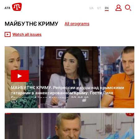
UA
QT
EN
МАЙБУТНЄ КРИМУ
All programs
Watch all issues
МАЙБУТНЄ КРИМУ. Репрессии и суды над крымскими
татарами в аннексированном Крыму. Гости Лиля
Гемеджи и Айдер Азаматов. 23.06.18
3743