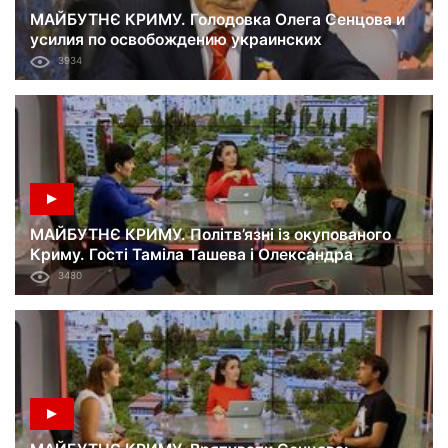
МАЙБУТНЄ КРИМУ. Голодовка Олега Сенцова и
усилия по освобождению украинских
политузников. Гость Мустафа Джемилев.
3934
09.06.18
МАЙБУТНЄ КРИМУ. Політв’язні із окупованого
Криму. Гості Таміла Ташева і Олександра
Єфименко. 02.06.18
3480