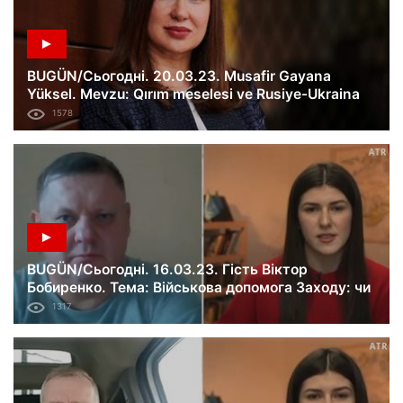
BUGÜN/Сьогодні. 20.03.23. Musafir Gayana
Yüksel. Mevzu: Qırım meselesi ve Rusiye-Ukraina
savaşı. 391-ci künü.
1578
BUGÜN/Сьогодні. 16.03.23. Гість Віктор
Бобиренко. Тема: Військова допомога Заходу: чи
може Україна розраховувати на F-16.
1317