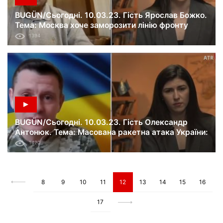
BUGÜN/Сьогодні. 10.03.23. Гість Ярослав Божко.
Тема: Москва хоче заморозити лінію фронту
напередодні наступу ВСУ. Чим це небезпечно?
1394
BUGÜN/Сьогодні. 10.03.23. Гість Олександр
Антонюк. Тема: Масована ракетна атака України:
чого цього разу хоче досягти Росія?
1420
8
9
10
11
12
13
14
15
16
17