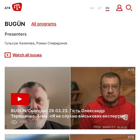
UA
QT
EN
BUGÜN
All programs
Presenters
Гульсум Халилова, Роман Спиридонов
Watch all issues
BUGÜN/Сьогодні. 29.03.23. Гість Олександр
Терещенко. Тема: «Я не слухаю військових експертів».
1069