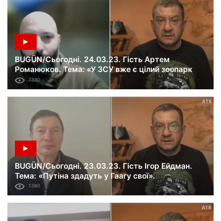
BUGÜN/Сьогодні. 24.03.23. Гість Артем
Романюков. Тема: «У ЗСУ вже є цілий зоопарк
дронів».
1330
BUGÜN/Сьогодні. 23.03.23. Гість Ігор Ейдман.
Тема: «Путіна здадуть у Гаагу свої».
1380