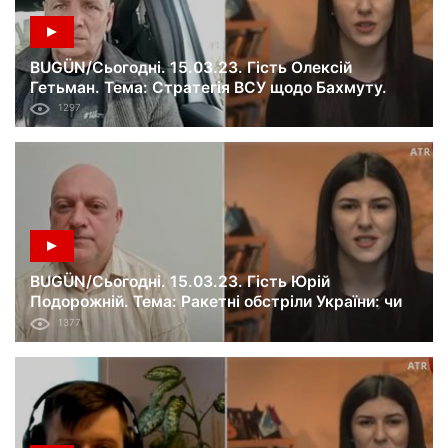
BUGÜN/Сьогодні. 15.03.23. Гість Олексій
Гетьман. Тема: Стратегія ВСУ щодо Бахмуту.
1297
BUGÜN/Сьогодні. 15.03.23. Гість Юрій
Подорожній. Тема: Ракетні обстріли України: чи
будуть зміни в терористичній тактиці Росії?
1377