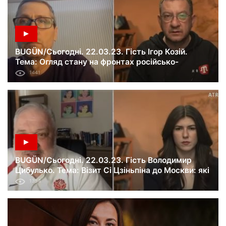
BUGÜN/Сьогодні. 22.03.23. Гість Ігор Козій.
Тема: Огляд стану на фронтах російсько-
української війни.
1441
BUGÜN/Сьогодні. 22.03.23. Гість Володимир
Цибулько. Тема: Візит Сі Цзіньпіна до Москви: які
меседжі посилає Китай світу.
1354