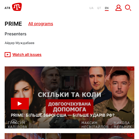
UA
QT
EN
PRIME
All programs
Presenters
Айдер Муждабаев
Watch all issues
PRIME: БІЛЬШЕ ЗБРОЇ США — БІЛЬШЕ УДАРІВ РФ?
1363