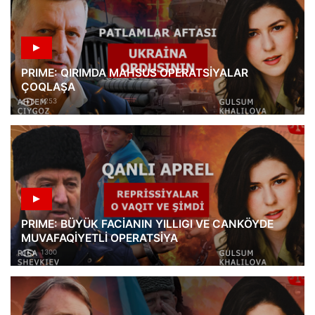
PRIME: QIRIMDA MAHSUS OPERATSİYALAR
ÇOQLAŞA
1253
PRIME: BÜYÜK FACİANIN YILLIGI VE CANKÖYDE
MUVAFAQİYETLİ OPERATSİYA
1300