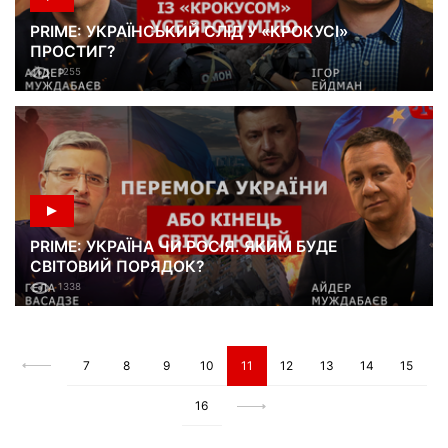
PRIME: УКРАЇНСЬКИЙ СЛІД У «КРОКУСІ»
ПРОСТИГ?
1255
PRIME: УКРАЇНА ЧИ РОСІЯ. ЯКИМ БУДЕ
СВІТОВИЙ ПОРЯДОК?
1338
7
8
9
10
11
12
13
14
15
16