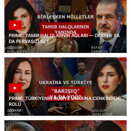
PRIME: TAMIR HALQLARNIN AQLARI — DESTEK YA
DA PERVASIZLIQ ?
1296
PRIME: TÜRKİYENİN RUSİYE UKRAİNA CENKİNDEKİ
ROLÜ
1215