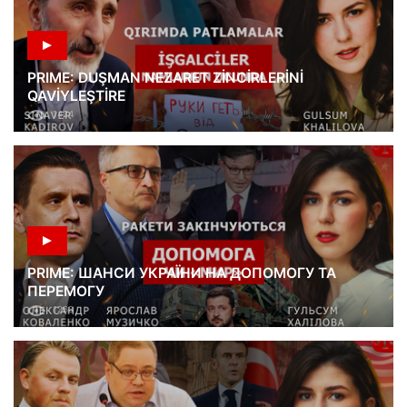
PRIME: DUŞMAN NEZARET ZİNCİRLERİNİ
QAVİYLEŞTİRE
1424
PRIME: ШАНСИ УКРАЇНИ НА ДОПОМОГУ ТА
ПЕРЕМОГУ
1268