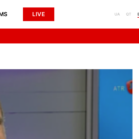
MS
LIVE
UA
QT