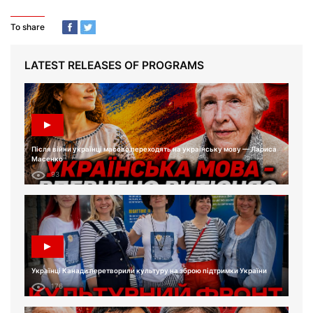
To share
LATEST RELEASES OF PROGRAMS
Після війни українці масово переходять на українську мову — Лариса
Масенко
93
Українці Канади перетворили культуру на зброю підтримки України
176