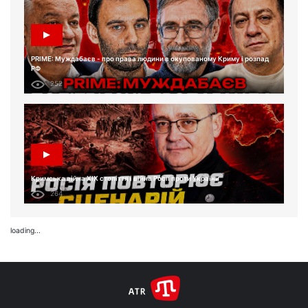
PRIME: Муждабаєв - про права людини в окупованому Криму і розпад
РФ
252
Кримська війна XIX століття і війна Росії проти України
264
loading...