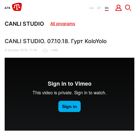
UA
QT
EN
CANLI STUDIO
All programs
CANLI STUDIO. 07.10.18. Гурт KoloYolo
8 October 2018, 17:45
1486