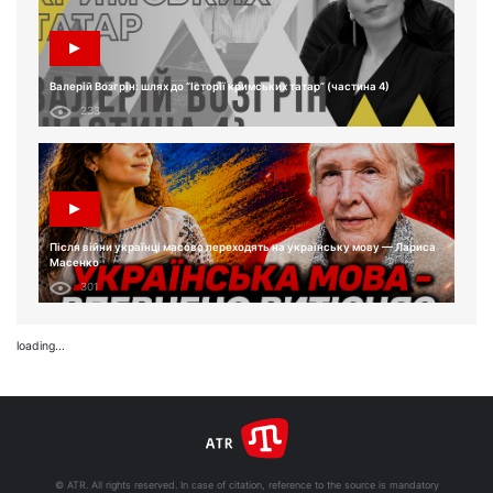
Валерій Возгрін: шлях до “Історії кримських татар” (частина 4)
233
Після війни українці масово переходять на українську мову — Лариса
Масенко
301
loading...
© ATR. All rights reserved. In case of citation, reference to the source is mandatory