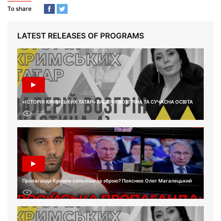
To share
LATEST RELEASES OF PROGRAMS
«ІСТОРІЯ КРИМСЬКИХ ТАТАР» ВАЛЕРІЯ ВОЗГРІНА ТА СУЧАСНА ОСВІТА
223
Пропаганда Кремля сильніша за зброю? Пояснює Олег Магалецький
244