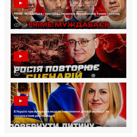
PRIME: Муждабаєв - про права людини в окупованому Криму і розпад
РФ
176
Кримська війна XIX століття і війна Росії проти України
186
В Україні презентували модель повернення дітей з окупації: як
працюватиме реінтеграція
304