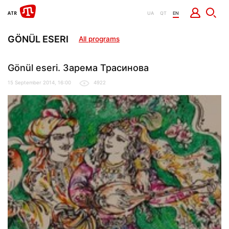
UA
QT
EN
GÖNÜL ESERI
All programs
Gönül eseri. Зарема Трасинова
15 September 2014, 16:00
4922