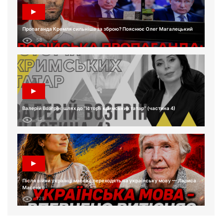
Пропаганда Кремля сильніша за зброю? Пояснює Олег Магалецький
58
Валерій Возгрін: шлях до “Історії кримських татар” (частина 4)
45
Після війни українці масово переходять на українську мову — Лариса
Масенко
128