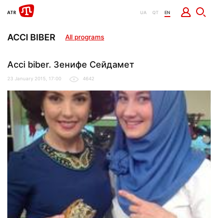
UA
QT
EN
ACCI BIBER
All programs
Acci biber. Зенифе Сейдамет
23 January 2015, 17:00
4642