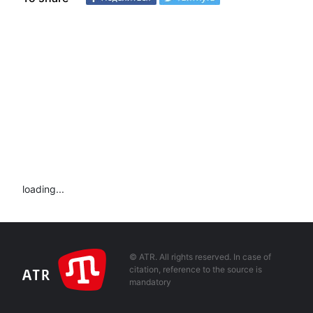
loading...
© ATR. All rights reserved. In case of
citation, reference to the source is
mandatory