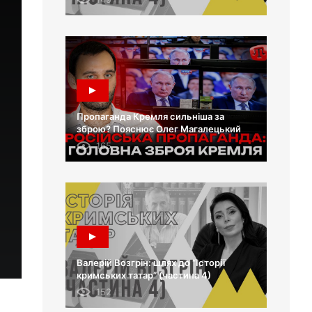
Пропаганда Кремля сильніша за
зброю? Пояснює Олег Магалецький
165
Валерій Возгрін: шлях до “Історії
кримських татар” (частина 4)
152