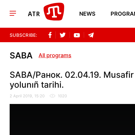
NEWS
PROGRA
SUBSCRIBE:
SABA
All programs
SABA/Ранок. 02.04.19. Musafir
yolunıñ tarihi.
2 April 2019, 15:20
1020