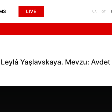
MS
LIVE
UA
QT
 Leylâ Yaşlavskaya. Mevzu: Avdet