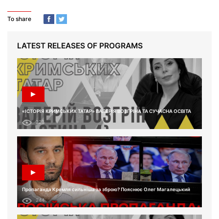
To share
LATEST RELEASES OF PROGRAMS
«ІСТОРІЯ КРИМСЬКИХ ТАТАР» ВАЛЕРІЯ ВОЗГРІНА ТА СУЧАСНА ОСВІТА
223
Пропаганда Кремля сильніша за зброю? Пояснює Олег Магалецький
244