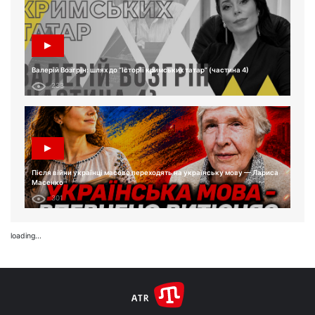
Валерій Возгрін: шлях до “Історії кримських татар” (частина 4)
233
Після війни українці масово переходять на українську мову — Лариса
Масенко
301
loading...