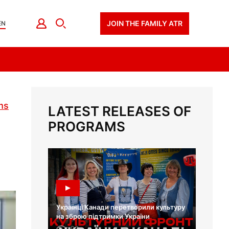
JOIN THE FAMILY ATR
EN
ms
LATEST RELEASES OF
PROGRAMS
Українці Канади перетворили культуру
на зброю підтримки України
93