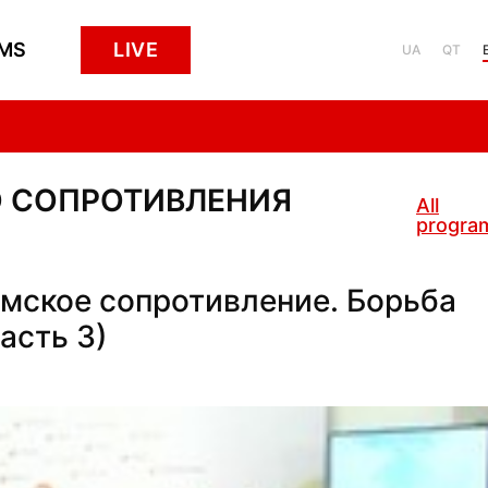
MS
LIVE
UA
QT
О СОПРОТИВЛЕНИЯ
All
progra
ское сопротивление. Борьба
асть 3)