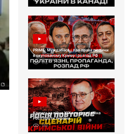
PRIME: Муждабаєв - про права людини
в окупованому Криму і розпад РФ
176
Кримська війна XIX століття і війна
Росії проти України
186