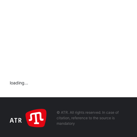
loading...
© ATR. All rights reserved. In case of
citation, reference to the source is
mandatory