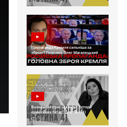
Пропаганда Кремля сильніша за
зброю? Пояснює Олег Магалецький
69
Валерій Возгрін: шлях до “Історії
кримських татар” (частина 4)
56