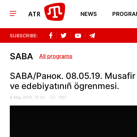
NEWS
PROGRA
SUBSCRIBE:
SABA
All programs
SABA/Ранок. 08.05.19. Musafir 
ve edebiyatınıñ ögrenmesi.
8 May 2019, 15:20
1107