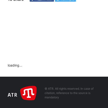
loading...
© ATR. All rights reserved. In case of
citation, reference to the source is
mandatory