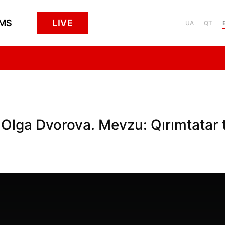
MS
LIVE
UA
QT
Olga Dvorova. Mevzu: Qırımtatar ti