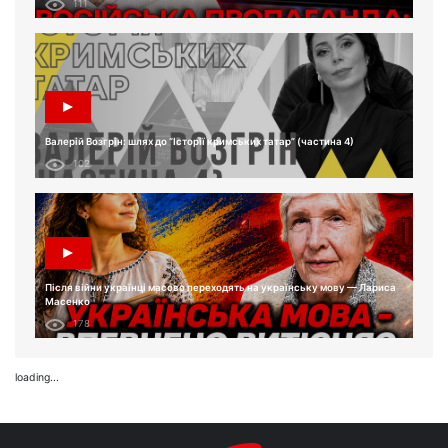
111
Валерій Возгрін: шлях до “Історії кримських татар” (частина 4)
102
Після війни українці масово переходять на українську мову — Лариса
Масенко
178
loading...