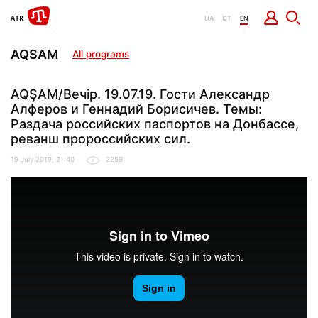
UA
QT
EN
AQSAM
All programs
AQŞAM/Вечір. 19.07.19. Гости Александр
Алферов и Геннадий Борисичев. Темы:
Раздача российских паспортов на Донбассе,
реванш пророссийских сил.
19 July 2019, 21:40
2259