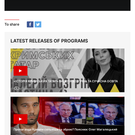
To share
LATEST RELEASES OF PROGRAMS
«ІСТОРІЯ КРИМСЬКИХ ТАТАР» ВАЛЕРІЯ ВОЗГРІНА ТА СУЧАСНА ОСВІТА
95
Пропаганда Кремля сильніша за зброю? Пояснює Олег Магалецький