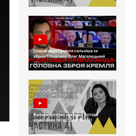
Пропаганда Кремля сильніша за
зброю? Пояснює Олег Магалецький
142
Валерій Возгрін: шлях до “Історії
кримських татар” (частина 4)
132