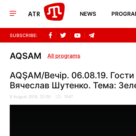
NEWS
PROGRA
SUBSCRIBE:
AQSAM
All programs
AQŞAM/Вечір. 06.08.19. Гос
Вячеслав Шутенко. Тема: Зел
6 August 2019, 22:00
1547