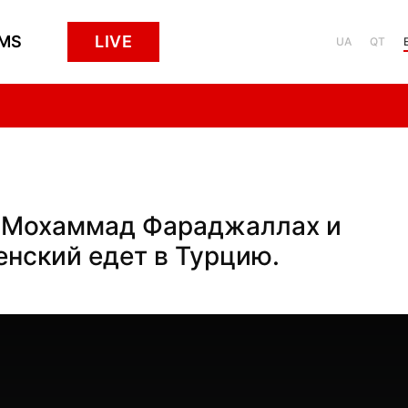
MS
LIVE
UA
QT
ти Мохаммад Фараджаллах и
енский едет в Турцию.