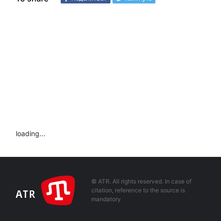
loading...
© ATR. All rights reserved. In case of
citation, reference to the source is
mandatory