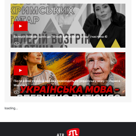
Валерій Возгрін: шлях до “Історії кримських татар” (частина 4)
207
Після війни українці масово переходять на українську мову — Лариса
Масенко
274
loading...