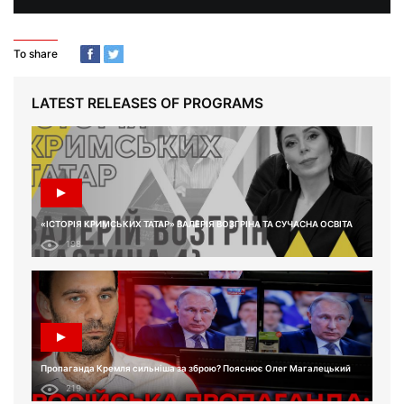
To share
LATEST RELEASES OF PROGRAMS
«ІСТОРІЯ КРИМСЬКИХ ТАТАР» ВАЛЕРІЯ ВОЗГРІНА ТА СУЧАСНА ОСВІТА
198
Пропаганда Кремля сильніша за зброю? Пояснює Олег Магалецький
219