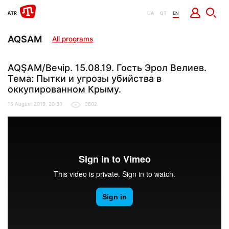
UA
QT
EN
AQSAM
All programs
AQŞAM/Вечір. 15.08.19. Гость Эрол Велиев.
Тема: Пытки и угрозы убийства в
оккупированном Крыму.
15 August 2019, 20:30
2602