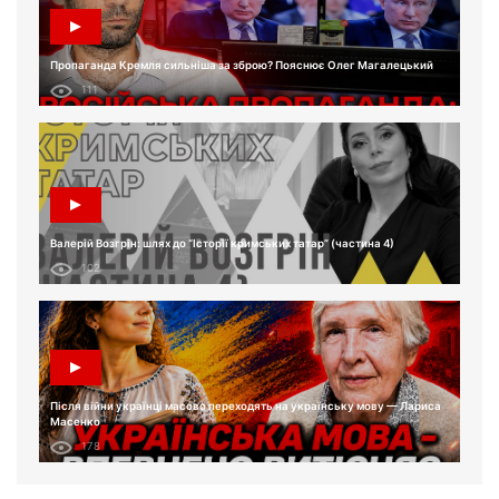
Пропаганда Кремля сильніша за зброю? Пояснює Олег Магалецький
111
Валерій Возгрін: шлях до “Історії кримських татар” (частина 4)
102
Після війни українці масово переходять на українську мову — Лариса
Масенко
178