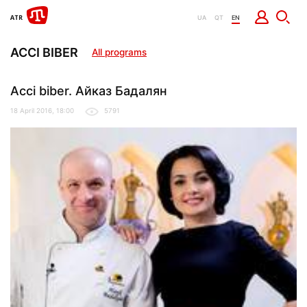
UA
QT
EN
ACCI BIBER
All programs
Acci biber. Айказ Бадалян
18 April 2016, 18:00
5791