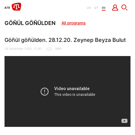
UA
QT
EN
GÖÑÜL GÖÑÜLDEN
All programs
Göñül göñülden. 28.12.20. Zeynep Beyza Bulut
28 December 2020, 17:30
1869