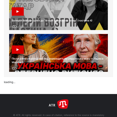
Валерій Возгрін: шлях до “Історії кримських татар” (частина 4)
162
Після війни українці масово переходять на українську мову — Лариса
Масенко
238
loading...
© ATR. All rights reserved. In case of citation, reference to the source is mandatory