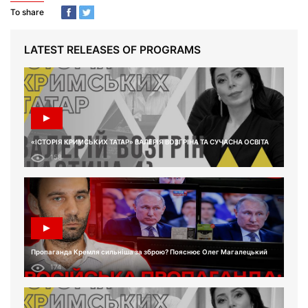
To share
LATEST RELEASES OF PROGRAMS
«ІСТОРІЯ КРИМСЬКИХ ТАТАР» ВАЛЕРІЯ ВОЗГРІНА ТА СУЧАСНА ОСВІТА
158
Пропаганда Кремля сильніша за зброю? Пояснює Олег Магалецький
174