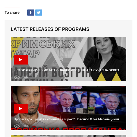
To share
LATEST RELEASES OF PROGRAMS
«ІСТОРІЯ КРИМСЬКИХ ТАТАР» ВАЛЕРІЯ ВОЗГРІНА ТА СУЧАСНА ОСВІТА
266
Пропаганда Кремля сильніша за зброю? Пояснює Олег Магалецький
283