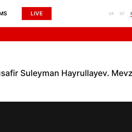
MS
LIVE
UA
QT
usafir Suleyman Hayrullayev. Mevz