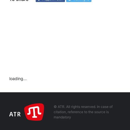
loading...
© ATR. All rights reserved. In case of
citation, reference to the source is
mandatory