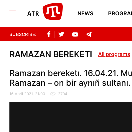
NEWS
PROGRA
SUBSCRIBE:
RAMAZAN BEREKETI
All programs
Ramazan bereketı. 16.04.21. M
Ramazan – on bir aynıñ sultanı.
16 April 2021, 21:00
2704