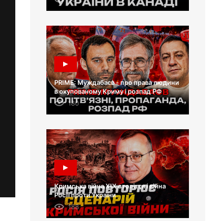
PRIME: Муждабаєв - про права людини
в окупованому Криму і розпад РФ
180
Кримська війна XIX століття і війна
Росії проти України
188