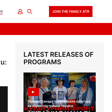
JOIN THE FAMILY ATR
EN
LATEST RELEASES OF
u:
PROGRAMS
Українці Канади перетворили культуру
на зброю підтримки України
99