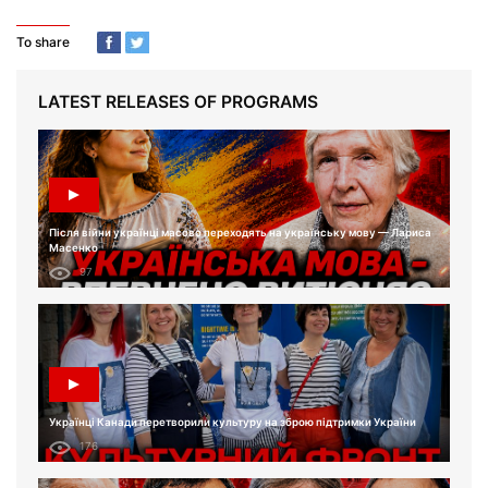
To share
LATEST RELEASES OF PROGRAMS
Після війни українці масово переходять на українську мову — Лариса
Масенко
97
Українці Канади перетворили культуру на зброю підтримки України
176