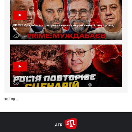
PRIME: Муждабаєв - про права людини в окупованому Криму і розпад
РФ
254
Кримська війна XIX століття і війна Росії проти України
267
loading...