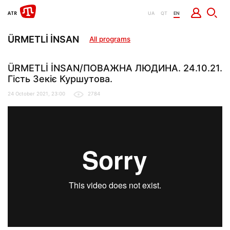
UA
QT
EN
ÜRMETLİ İNSAN
All programs
ÜRMETLİ İNSAN/ПОВАЖНА ЛЮДИНА. 24.10.21.
Гість Зекіє Куршутова.
24 October 2021, 23:00
2784