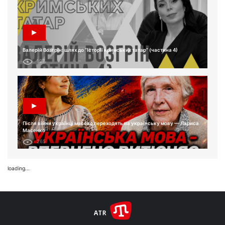
Валерій Возгрін: шлях до “Історії кримських татар” (частина 4)
197
Після війни українці масово переходять на українську мову — Лариса
Масенко
265
loading...