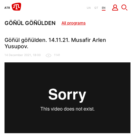
UA
QT
EN
GÖÑÜL GÖÑÜLDEN
All programs
Göñül göñülden. 14.11.21. Musafir Arlen
Yusupov.
14 December 2021, 18:00
1141