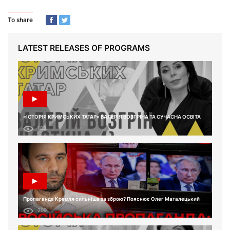
To share
LATEST RELEASES OF PROGRAMS
«ІСТОРІЯ КРИМСЬКИХ ТАТАР» ВАЛЕРІЯ ВОЗГРІНА ТА СУЧАСНА ОСВІТА
188
Пропаганда Кремля сильніша за зброю? Пояснює Олег Магалецький
209