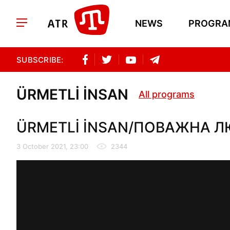
NEWS
PROGRA
SUBSCRIBE:
ÜRMETLİ İNSAN
All programs
ÜRMETLİ İNSAN/ПОВАЖНА ЛЮДИ
3 October 2021, 23:00
2344