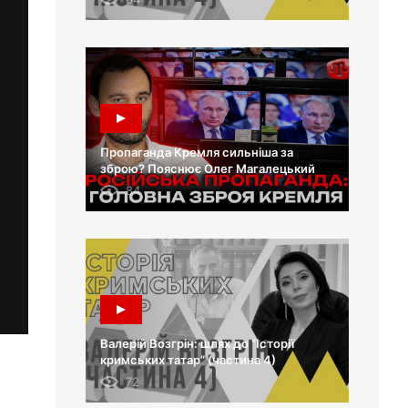
Пропаганда Кремля сильніша за
зброю? Пояснює Олег Магалецький
84
Валерій Возгрін: шлях до “Історії
кримських татар” (частина 4)
72