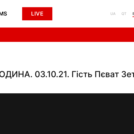
MS
LIVE
UA
QT
НА. 03.10.21. Гість Пєват Зет