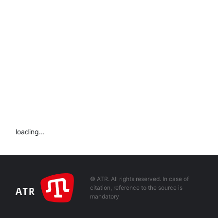
loading...
© ATR. All rights reserved. In case of
citation, reference to the source is
mandatory