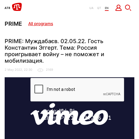
UA
QT
EN
PRIME
All programs
PRIME: Муждабаєв. 02.05.22. Гость
Константин Эггерт. Тема: Россия
проигрывает войну – не поможет и
мобилизация.
2 May 2022, 22:30
2169