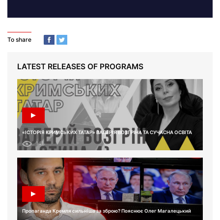
To share
LATEST RELEASES OF PROGRAMS
«ІСТОРІЯ КРИМСЬКИХ ТАТАР» ВАЛЕРІЯ ВОЗГРІНА ТА СУЧАСНА ОСВІТА
141
Пропаганда Кремля сильніша за зброю? Пояснює Олег Магалецький