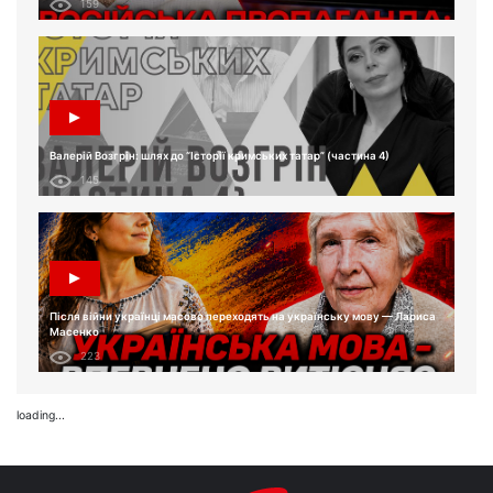
159
Валерій Возгрін: шлях до “Історії кримських татар” (частина 4)
145
Після війни українці масово переходять на українську мову — Лариса
Масенко
223
loading...