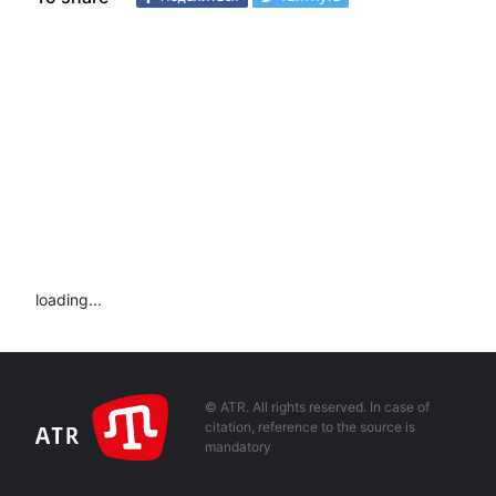
loading...
© ATR. All rights reserved. In case of
citation, reference to the source is
mandatory