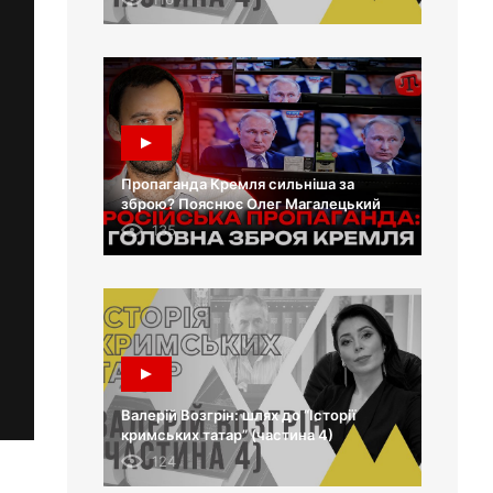
Пропаганда Кремля сильніша за
зброю? Пояснює Олег Магалецький
135
Валерій Возгрін: шлях до “Історії
кримських татар” (частина 4)
124