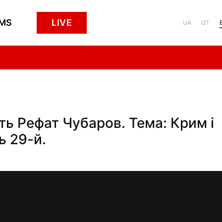
MS
LIVE
UA
QT
сть Рефат Чубаров. Тема: Крим і
ь 29-й.