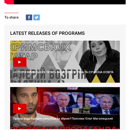
To share
LATEST RELEASES OF PROGRAMS
«ІСТОРІЯ КРИМСЬКИХ ТАТАР» ВАЛЕРІЯ ВОЗГРІНА ТА СУЧАСНА ОСВІТА
91
Пропаганда Кремля сильніша за зброю? Пояснює Олег Магалецький
109