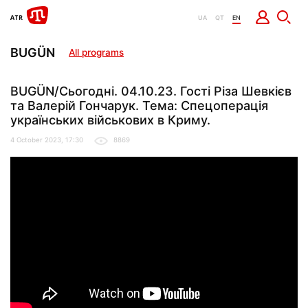
UA
QT
EN
BUGÜN
All programs
BUGÜN/Сьогодні. 04.10.23. Гості Різа Шевкієв
та Валерій Гончарук. Тема: Спецоперація
українських військових в Криму.
4 October 2023, 17:30
8869