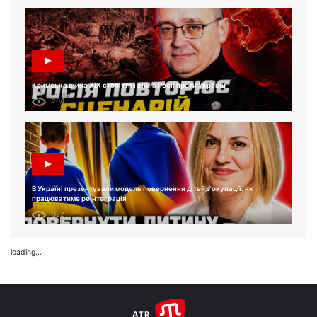
Кримська війна XIX століття і війна Росії проти України
204
В Україні презентували модель повернення дітей з окупації: як
працюватиме реінтеграція
322
loading...