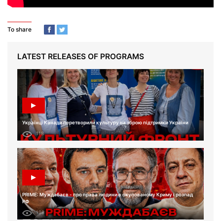
To share
LATEST RELEASES OF PROGRAMS
Українці Канади перетворили культуру на зброю підтримки України
118
PRIME: Муждабаєв - про права людини в окупованому Криму і розпад
РФ
198