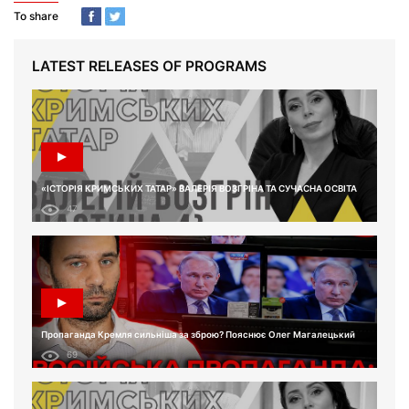
To share
LATEST RELEASES OF PROGRAMS
«ІСТОРІЯ КРИМСЬКИХ ТАТАР» ВАЛЕРІЯ ВОЗГРІНА ТА СУЧАСНА ОСВІТА
47
Пропаганда Кремля сильніша за зброю? Пояснює Олег Магалецький
69