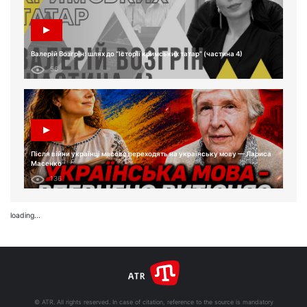
Валерій Возгрін: шлях до “Історії кримських татар” (частина 4)
56
Після війни українці масово переходять на українську мову — Лариса
Масенко
136
loading...
© ATR. All rights reserved. In case of citation, reference to the source is mandatory