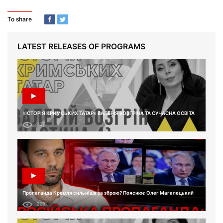
To share
LATEST RELEASES OF PROGRAMS
«ІСТОРІЯ КРИМСЬКИХ ТАТАР» ВАЛЕРІЯ ВОЗГРІНА ТА СУЧАСНА ОСВІТА
207
Пропаганда Кремля сильніша за зброю? Пояснює Олег Магалецький
229