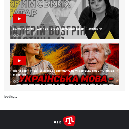
Валерій Возгрін: шлях до “Історії кримських татар” (частина 4)
217
Після війни українці масово переходять на українську мову — Лариса
Масенко
284
loading...