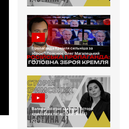
Пропаганда Кремля сильніша за
зброю? Пояснює Олег Магалецький
93
Валерій Возгрін: шлях до “Історії
кримських татар” (частина 4)
82