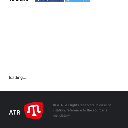
loading...
© ATR. All rights reserved. In case of
citation, reference to the source is
mandatory