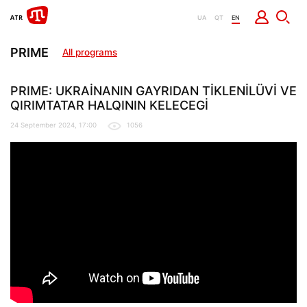
UA
QT
EN
PRIME
All programs
PRIME: UKRAİNANIN GAYRIDAN TİKLENİLÜVİ VE
QIRIMTATAR HALQININ KELECEGİ
24 September 2024, 17:00
1056