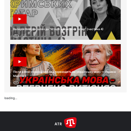
Валерій Возгрін: шлях до “Історії кримських татар” (частина 4)
72
Після війни українці масово переходять на українську мову — Лариса
Масенко
147
loading...