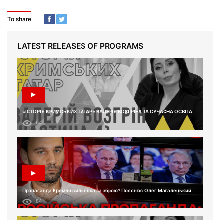
To share
LATEST RELEASES OF PROGRAMS
«ІСТОРІЯ КРИМСЬКИХ ТАТАР» ВАЛЕРІЯ ВОЗГРІНА ТА СУЧАСНА ОСВІТА
64
Пропаганда Кремля сильніша за зброю? Пояснює Олег Магалецький
84