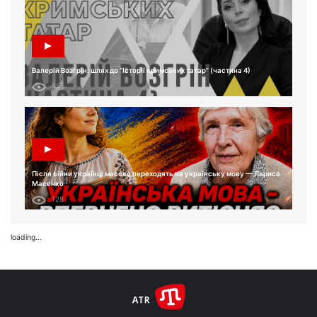
Валерій Возгрін: шлях до “Історії кримських татар” (частина 4)
45
Після війни українці масово переходять на українську мову — Лариса
Масенко
128
loading...