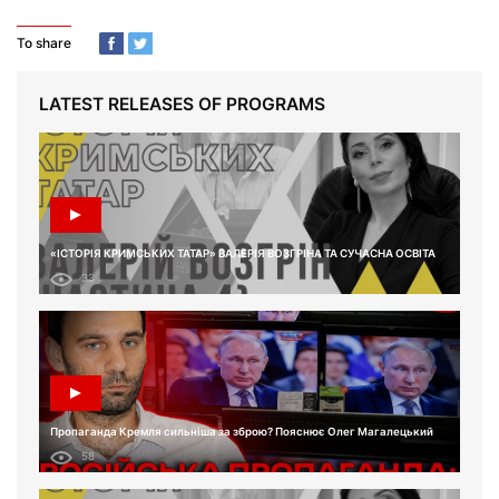
To share
LATEST RELEASES OF PROGRAMS
«ІСТОРІЯ КРИМСЬКИХ ТАТАР» ВАЛЕРІЯ ВОЗГРІНА ТА СУЧАСНА ОСВІТА
33
Пропаганда Кремля сильніша за зброю? Пояснює Олег Магалецький
58