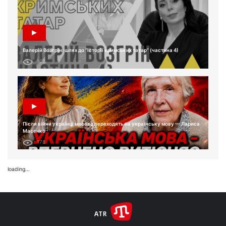
Валерій Возгрін: шлях до “Історії кримських татар” (частина 4)
102
Після війни українці масово переходять на українську мову — Лариса
Масенко
178
loading...