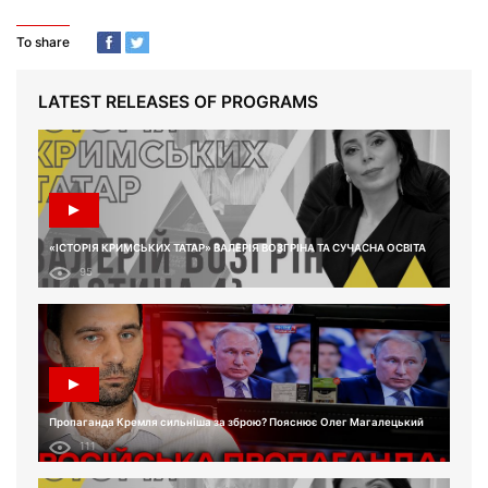
To share
LATEST RELEASES OF PROGRAMS
«ІСТОРІЯ КРИМСЬКИХ ТАТАР» ВАЛЕРІЯ ВОЗГРІНА ТА СУЧАСНА ОСВІТА
95
Пропаганда Кремля сильніша за зброю? Пояснює Олег Магалецький
111