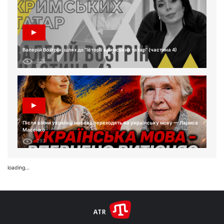
Валерій Возгрін: шлях до “Історії кримських татар” (частина 4)
225
Після війни українці масово переходять на українську мову — Лариса
Масенко
293
loading...