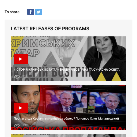
To share
LATEST RELEASES OF PROGRAMS
«ІСТОРІЯ КРИМСЬКИХ ТАТАР» ВАЛЕРІЯ ВОЗГРІНА ТА СУЧАСНА ОСВІТА
214
Пропаганда Кремля сильніша за зброю? Пояснює Олег Магалецький
237