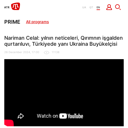
UA
QT
EN
PRIME
All programs
Nariman Celal: yılnın neticeleri, Qırımnın işgalden
qurtarıluvı, Türkiyede yanı Ukraina Buyükelçisi
26 December 2024, 17:00
11138