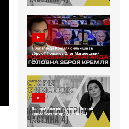
Пропаганда Кремля сильніша за
зброю? Пояснює Олег Магалецький
139
Валерій Возгрін: шлях до “Історії
кримських татар” (частина 4)
128