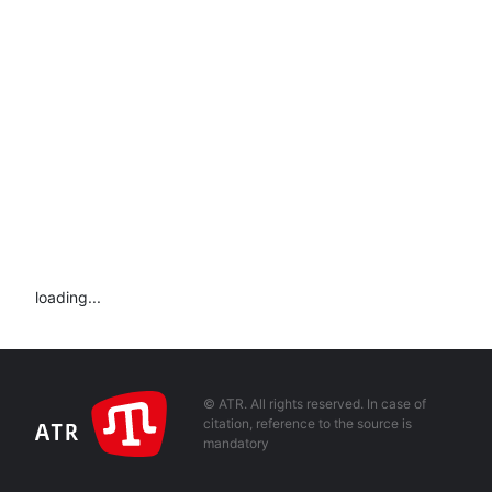
loading...
© ATR. All rights reserved. In case of
citation, reference to the source is
mandatory