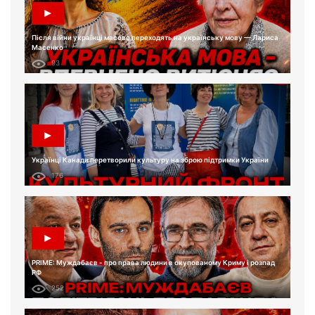
Після війни українці масово переходять на українську мову — Лариса
Масенко
93
Українці Канади перетворили культуру на зброю підтримки України
176
PRIME: Муждабаєв - про права людини в окупованому Криму і розпад
РФ
252