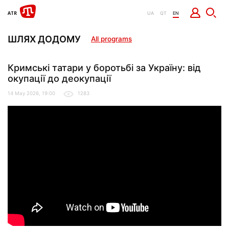
UA
QT
EN
ШЛЯХ ДОДОМУ
All programs
Кримські татари у боротьбі за Україну: від
окупації до деокупації
14 May 2026, 19:00
1283