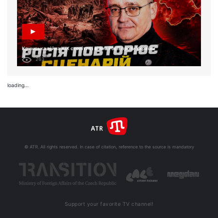
Кримська війна XIX століття і війна Росії проти України
263
loading...
© ATR. All rights reserved. In case of citation, reference to the source is mandatory
Support your favorite TV channel!