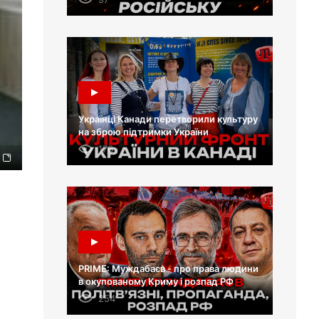
Українці Канади перетворили культуру
на зброю підтримки України
176
PRIME: Муждабаєв - про права людини
в окупованому Криму і розпад РФ
254