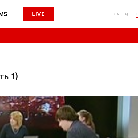
MS
LIVE
UA
QT
ть 1)