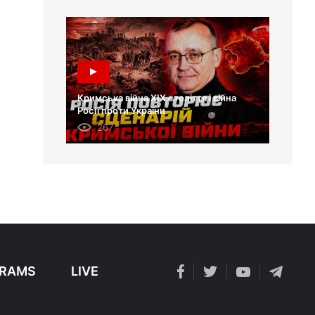
Кримська війна XIX століття і війна
Росії проти України
267
RAMS
LIVE