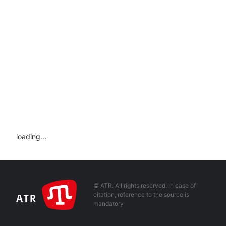
loading...
© ATR. All rights reserved. In case of
citation, reference to the source is
mandatory