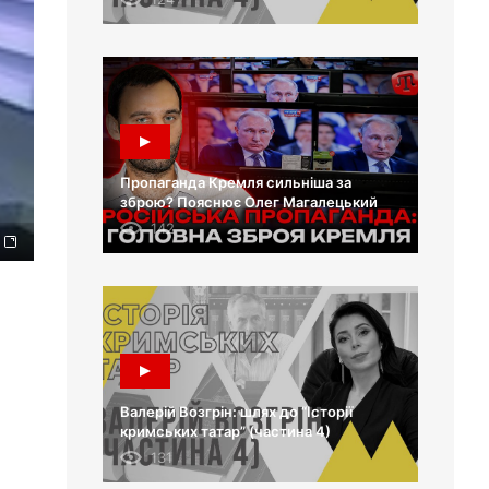
Пропаганда Кремля сильніша за
зброю? Пояснює Олег Магалецький
142
Валерій Возгрін: шлях до “Історії
кримських татар” (частина 4)
131