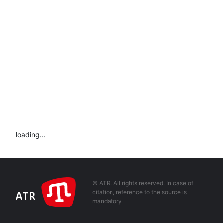
loading...
© ATR. All rights reserved. In case of
citation, reference to the source is
mandatory