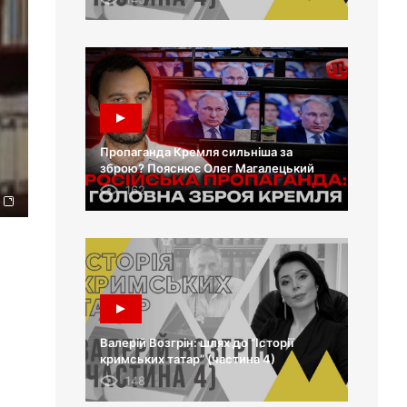
Пропаганда Кремля сильніша за
зброю? Пояснює Олег Магалецький
162
Валерій Возгрін: шлях до “Історії
кримських татар” (частина 4)
148