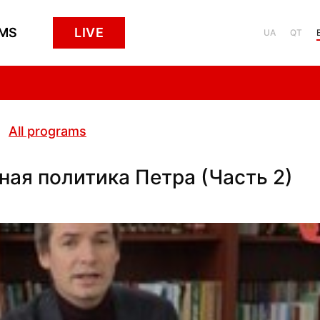
MS
LIVE
UA
QT
All programs
ая политика Петра (Часть 2)