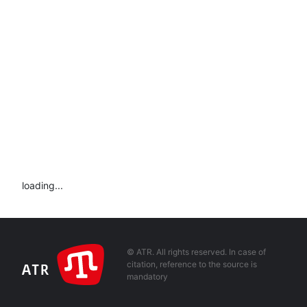
loading...
© ATR. All rights reserved. In case of
citation, reference to the source is
mandatory