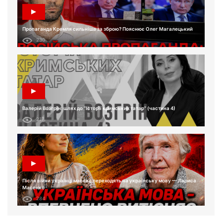
Пропаганда Кремля сильніша за зброю? Пояснює Олег Магалецький
230
Валерій Возгрін: шлях до “Історії кримських татар” (частина 4)
217
Після війни українці масово переходять на українську мову — Лариса
Масенко
284