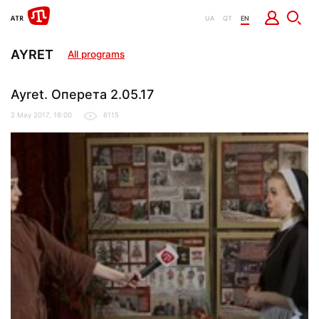
UA
QT
EN
AYRET
All programs
Ayret. Оперета 2.05.17
2 May 2017, 16:00
6115