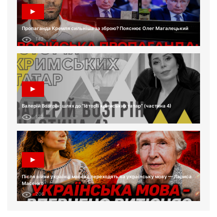
Пропаганда Кремля сильніша за зброю? Пояснює Олег Магалецький
142
Валерій Возгрін: шлях до “Історії кримських татар” (частина 4)
132
Після війни українці масово переходять на українську мову — Лариса
Масенко
206