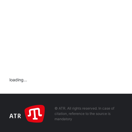
loading...
© ATR. All rights reserved. In case of
citation, reference to the source is
mandatory