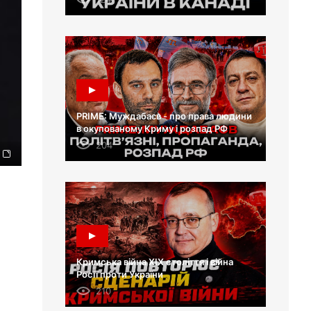
PRIME: Муждабаєв - про права людини
в окупованому Криму і розпад РФ
204
Кримська війна XIX століття і війна
Росії проти України
210