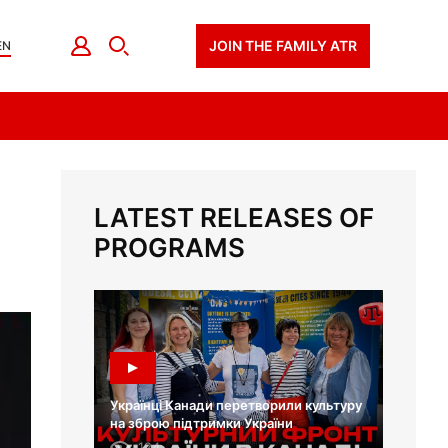
JOIN THE FAMILY ATR
EN
LATEST RELEASES OF
PROGRAMS
Українці Канади перетворили культуру
на зброю підтримки України
124