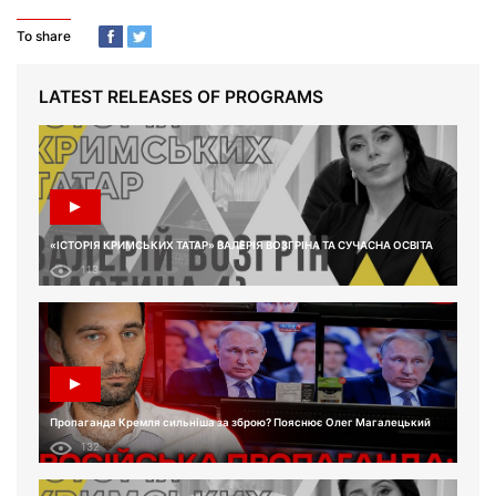
To share
LATEST RELEASES OF PROGRAMS
«ІСТОРІЯ КРИМСЬКИХ ТАТАР» ВАЛЕРІЯ ВОЗГРІНА ТА СУЧАСНА ОСВІТА
113
Пропаганда Кремля сильніша за зброю? Пояснює Олег Магалецький
132