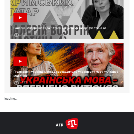
Валерій Возгрін: шлях до “Історії кримських татар” (частина 4)
121
Після війни українці масово переходять на українську мову — Лариса
Масенко
193
loading...