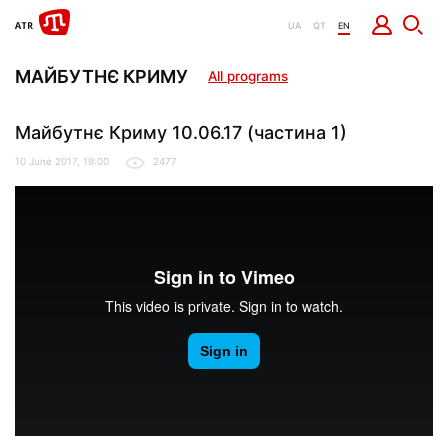
UA
QT
EN
МАЙБУТНЄ КРИМУ
All programs
Майбутнє Криму 10.06.17 (частина 1)
10 June 2017, 19:00
2477
MAYBUTNE_1_720p
from
It Dep
on
Vimeo
.