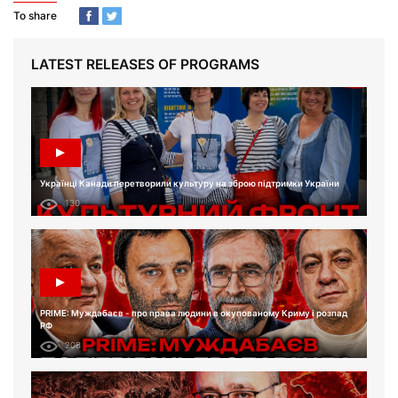
To share
LATEST RELEASES OF PROGRAMS
Українці Канади перетворили культуру на зброю підтримки України
130
PRIME: Муждабаєв - про права людини в окупованому Криму і розпад
РФ
208