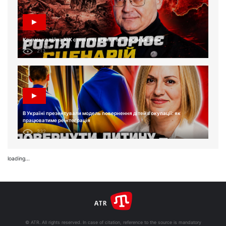
Кримська війна XIX століття і війна Росії проти України
213
В Україні презентували модель повернення дітей з окупації: як
працюватиме реінтеграція
332
loading...
© ATR. All rights reserved. In case of citation, reference to the source is mandatory