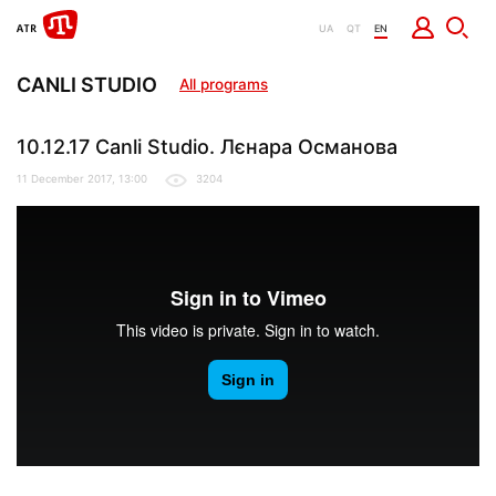
UA
QT
EN
CANLI STUDIO
All programs
10.12.17 Canli Studio. Лєнара Османова
11 December 2017, 13:00
3204